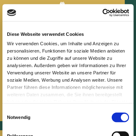

Sektempfang mit Sekt und Orangensaft


Diese Webseite verwendet Cookies
Getränke; bis der Mindestumsatz erreicht ist
Wir verwenden Cookies, um Inhalte und Anzeigen zu

personalisieren, Funktionen für soziale Medien anbieten
zu können und die Zugriffe auf unsere Website zu
Personal bis 24:00 Uhr (nach Mitternacht wird pro
analysieren. Außerdem geben wir Informationen zu Ihrer
angefangene Stunde 250,00 € berechnet)
Verwendung unserer Website an unsere Partner für
soziale Medien, Werbung und Analysen weiter. Unsere
Mindestumsatz von 10 bis 50
Partner führen diese Informationen möglicherweise mit
Personen € 5.500,00
weiteren Daten zusammen, die Sie ihnen bereitgestellt
Mindestumsatz von 51 bis 100
haben oder die sie im Rahmen Ihrer Nutzung der Dienste
Personen € 8.000,00
gesammelt haben.
Einwilligungsauswahl
Notwendig
Präferenzen