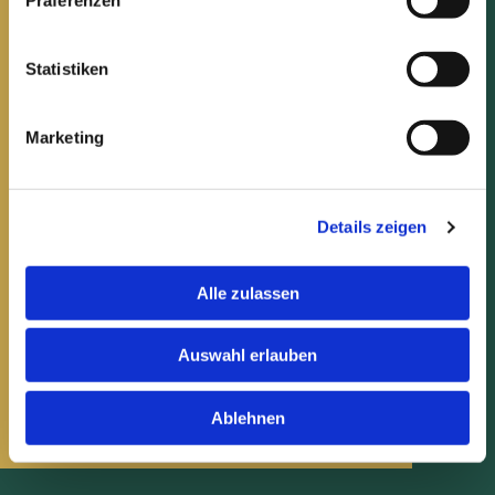
Unter der Woche
Statistiken
Dienstag bis Donnerstag:
Marketing

Raummiete 1.500 €
Details zeigen


Die Getränke erfolgen nach Abrechnung.
Alle zulassen

Auswahl erlauben
Gerne realisieren wir auch ein Buffet für Sie oder
wahlweise können Sie Ihr eigenes Catering-
Ablehnen
Unternehmen organisieren.