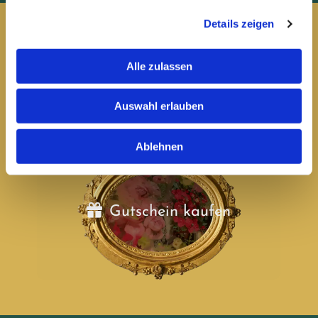
Details zeigen
Gutscheine
Alle zulassen
Ein tolles
Geschenk
für Freunde, Familie und Kollegen
zur Einlösung im Restaurant. Nach dem Kauf wird Ihnen
Auswahl erlauben
die Geschenkkarte direkt per E-Mail zugeschickt.
Ablehnen
Gutschein kaufen