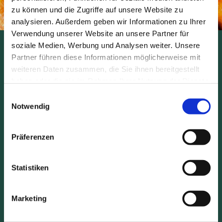
zu können und die Zugriffe auf unsere Website zu
analysieren. Außerdem geben wir Informationen zu Ihrer
Verwendung unserer Website an unsere Partner für
Jeden Samstag & Sonntag
soziale Medien, Werbung und Analysen weiter. Unsere
Partner führen diese Informationen möglicherweise mit
weiteren Daten zusammen, die Sie ihnen bereitgestellt
Wählen Sie zwischen:
haben oder die sie im Rahmen Ihrer Nutzung der Dienste
gesammelt haben.
Einwilligungsauswahl
Turkey
Notwendig
Beef
Lamb
Präferenzen
Dazu servieren wir Ihnen:
Statistiken
Yorkshire Pudding
Gemüse der Saison
Hausgemachte Bratensoße
Marketing