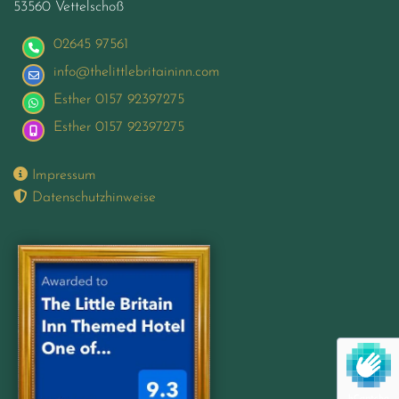
53560 Vettelschoß
02645 97561
info@thelittlebritaininn.com
Esther 0157 92397275
Esther 0157 92397275

Impressum

Datenschutzhinweise
hCaptcha